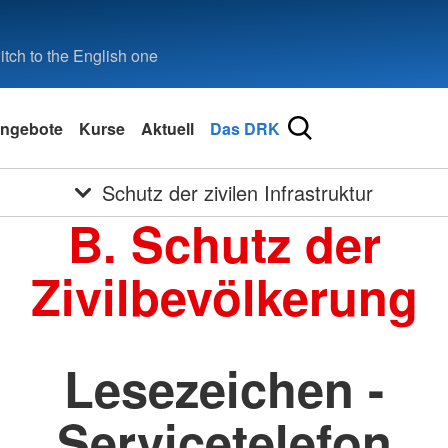
tch to the English one
ngebote
Kurse
Aktuell
Das DRK
Schutz der zivilen Infrastruktur
B. Schutz der
Zivilbevölkerung
Lesezeichen -
Servicetelefon