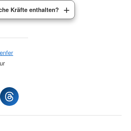
che Kräfte enthalten?
enfer
tur