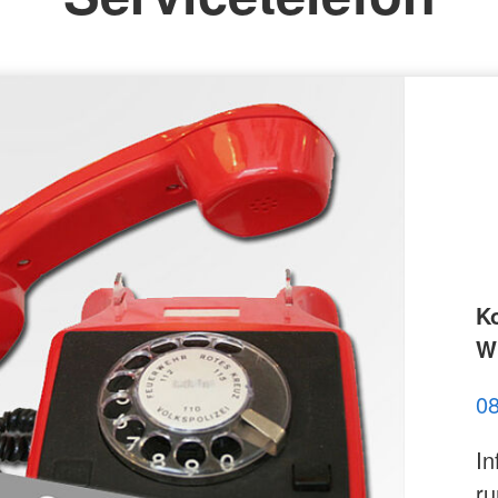
K
Wi
0
In
ru