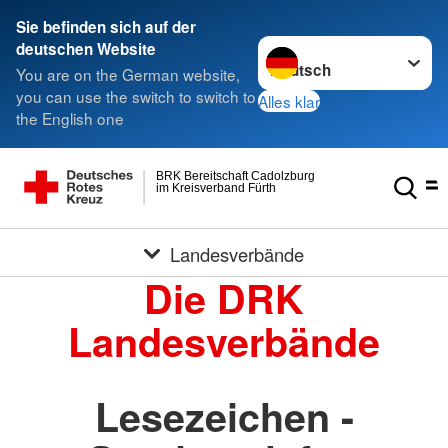
Sie befinden sich auf der
Sprache wechseln zu
deutschen Website
You are on the German website,
you can use the switch to switch to
Alles klar
the English one
BRK Bereitschaft Cadolzburg
im Kreisverband Fürth
Landesverbände
Die DRK
Landesverbände
Lesezeichen -