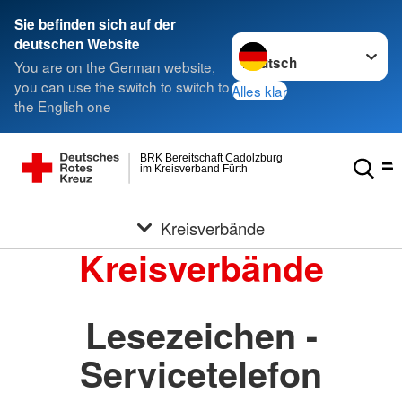
Sie befinden sich auf der
Sprache wechseln zu
deutschen Website
You are on the German website,
you can use the switch to switch to
Alles klar
the English one
BRK Bereitschaft Cadolzburg
im Kreisverband Fürth
Kreisverbände
Kreisverbände
Lesezeichen -
Servicetelefon