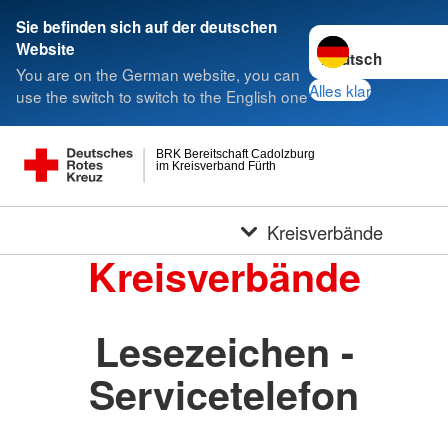
Sie befinden sich auf der deutschen
Sprache wechseln 
Website
You are on the German website, you can
Alles klar
use the switch to switch to the English one
BRK Bereitschaft Cadolzburg
im Kreisverband Fürth
Kreisverbände
Kreisverbände
Lesezeichen -
Servicetelefon