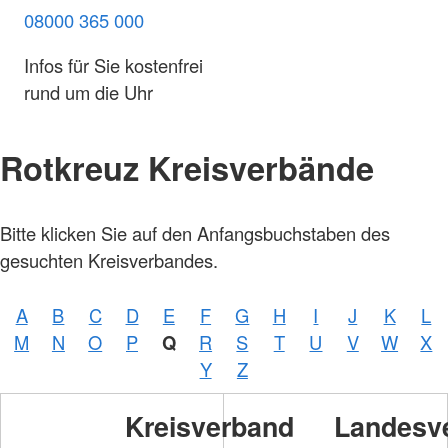
08000 365 000
Infos für Sie kostenfrei
rund um die Uhr
Rotkreuz Kreisverbände
Foto:
Bitte klicken Sie auf den Anfangsbuchstaben des
A.
Zelck /
gesuchten Kreisverbandes.
DRKS,
Karte:
©…
A
B
C
D
E
F
G
H
I
J
K
L
Foto:
A.
M
N
O
P
Q
R
S
T
U
V
W
X
Zelck /
DRK-
Y
Z
Service
GmbH
Kreisverband
Landesv