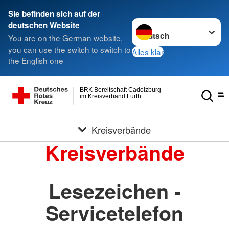
Sie befinden sich auf der
Sprache wechseln zu
deutschen Website
You are on the German website,
you can use the switch to switch to
Alles klar
the English one
BRK Bereitschaft Cadolzburg
im Kreisverband Fürth
Kreisverbände
Kreisverbände
Lesezeichen -
Servicetelefon